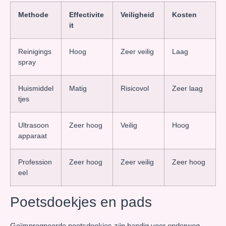
Methode
Effectivite
Veiligheid
Kosten
it
Reinigings
Hoog
Zeer veilig
Laag
spray
Huismiddel
Matig
Risicovol
Zeer laag
tjes
Ultrasoon
Zeer hoog
Veilig
Hoog
apparaat
Profession
Zeer hoog
Zeer veilig
Zeer hoog
eel
Poetsdoekjes en pads
Geïmpregneerde poetsdoekjes zijn handig voor onderweg