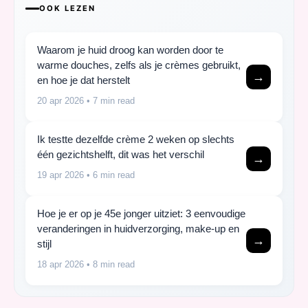
OOK LEZEN
Waarom je huid droog kan worden door te
warme douches, zelfs als je crèmes gebruikt,
→
en hoe je dat herstelt
20 apr 2026
• 7 min read
Ik testte dezelfde crème 2 weken op slechts
één gezichtshelft, dit was het verschil
→
19 apr 2026
• 6 min read
Hoe je er op je 45e jonger uitziet: 3 eenvoudige
veranderingen in huidverzorging, make-up en
→
stijl
18 apr 2026
• 8 min read