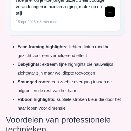
Hoe je er op je 45e jonger uitziet: 3 eenvoudige
veranderingen in huidverzorging, make-up en
→
stijl
18 apr 2026
• 8 min read
Face-framing highlights:
lichtere tinten rond het
gezicht voor een verhelderend effect
Babylights:
extreem fijne highlights die nauwelijks
zichtbaar zijn maar wel diepte toevoegen
Smudged roots:
een zachte overgang tussen de
uitgroei en de rest van het haar
Ribbon highlights:
subtiele stroken kleur die door het
haar lopen voor dimensie
Voordelen van professionele
technieken