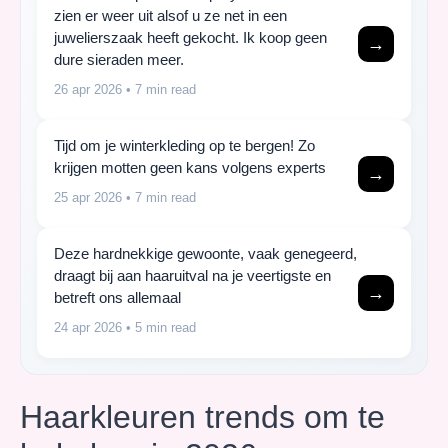
zien er weer uit alsof u ze net in een
juwelierszaak heeft gekocht. Ik koop geen
→
dure sieraden meer.
26 apr 2026
• 7 min read
Tijd om je winterkleding op te bergen! Zo
krijgen motten geen kans volgens experts
→
25 apr 2026
• 7 min read
Deze hardnekkige gewoonte, vaak genegeerd,
draagt bij aan haaruitval na je veertigste en
→
betreft ons allemaal
24 apr 2026
• 5 min read
Haarkleuren trends om te