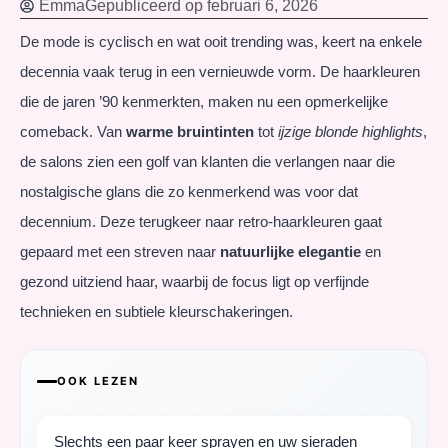
Emma
Gepubliceerd op
februari 6, 2026
De mode is cyclisch en wat ooit trending was, keert na enkele
decennia vaak terug in een vernieuwde vorm. De haarkleuren
die de jaren ’90 kenmerkten, maken nu een opmerkelijke
comeback. Van
warme bruintinten
tot
ijzige blonde highlights
,
de salons zien een golf van klanten die verlangen naar die
nostalgische glans die zo kenmerkend was voor dat
decennium. Deze terugkeer naar retro-haarkleuren gaat
gepaard met een streven naar
natuurlijke elegantie
en
gezond uitziend haar, waarbij de focus ligt op verfijnde
technieken en subtiele kleurschakeringen.
OOK LEZEN
Slechts een paar keer sprayen en uw sieraden