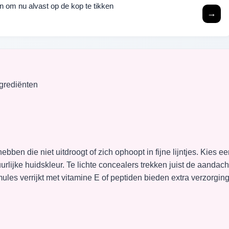
sen om nu alvast op de kop te tikken
→
grediënten
ebben die niet uitdroogt of zich ophoopt in fijne lijntjes. Kies e
uurlijke huidskleur. Te lichte concealers trekken juist de aandach
mules verrijkt met vitamine E of peptiden bieden extra verzorgin