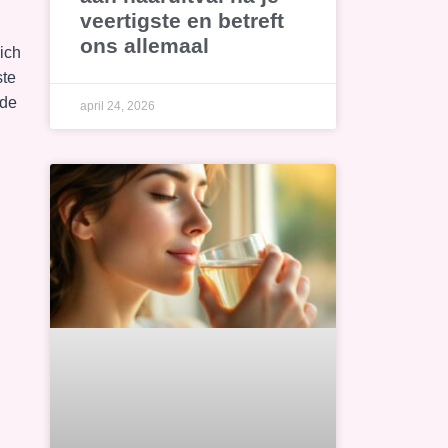
veertigste en betreft
ons allemaal
ich
ste
 de
april 24, 2026