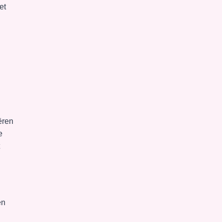
et
ëren
e
en