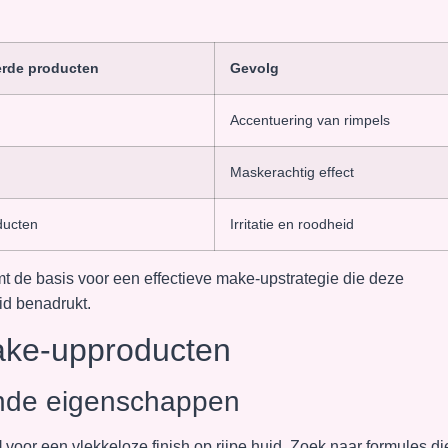
erde producten
Gevolg
Accentuering van rimpels
Maskerachtig effect
ducten
Irritatie en roodheid
t de basis voor een effectieve make-upstrategie die deze
id benadrukt.
make-upproducten
ende eigenschappen
l
voor een vlekkeloze finish op rijpe huid. Zoek naar formules di