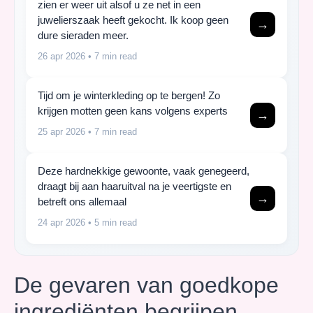
zien er weer uit alsof u ze net in een
juwelierszaak heeft gekocht. Ik koop geen
→
dure sieraden meer.
26 apr 2026
• 7 min read
Tijd om je winterkleding op te bergen! Zo
krijgen motten geen kans volgens experts
→
25 apr 2026
• 7 min read
Deze hardnekkige gewoonte, vaak genegeerd,
draagt bij aan haaruitval na je veertigste en
→
betreft ons allemaal
24 apr 2026
• 5 min read
De gevaren van goedkope
ingrediënten begrijpen