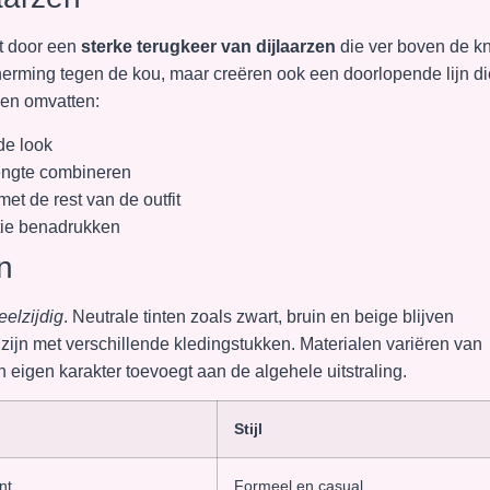
t door een
sterke terugkeer van dijlaarzen
die ver boven de k
herming tegen de kou, maar creëren ook een doorlopende lijn di
len omvatten:
de look
 lengte combineren
et de rest van de outfit
tie benadrukken
n
eelzijdig
. Neutrale tinten zoals zwart, bruin en beige blijven
ijn met verschillende kledingstukken. Materialen variëren van
jn eigen karakter toevoegt aan de algehele uitstraling.
Stijl
nt
Formeel en casual