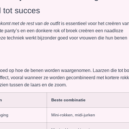
l tot succes
komt met de rest van de outfit
is essentieel voor het creëren va
te panty’s en een donkere rok of broek creëren een naadloze
Deze techniek werkt bijzonder goed voor vrouwen die hun benen
nvloed op hoe de benen worden waargenomen. Laarzen die tot b
effect, vooral wanneer ze worden gecombineerd met kortere rok
 zien tussen de laars en de zoom.
n
Beste combinatie
nging
Mini-rokken, midi-jurken