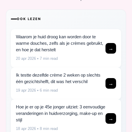
OOK LEZEN
Waarom je huid droog kan worden door te
warme douches, zelfs als je crèmes gebruikt,
→
en hoe je dat herstelt
20 apr 2026
• 7 min read
Ik testte dezelfde crème 2 weken op slechts
één gezichtshelft, dit was het verschil
→
19 apr 2026
• 6 min read
Hoe je er op je 45e jonger uitziet: 3 eenvoudige
veranderingen in huidverzorging, make-up en
→
stijl
18 apr 2026
• 8 min read