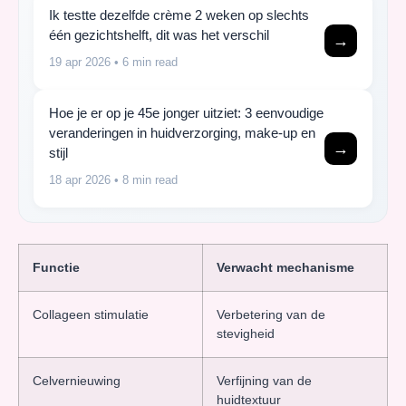
Ik testte dezelfde crème 2 weken op slechts
één gezichtshelft, dit was het verschil
→
19 apr 2026
• 6 min read
Hoe je er op je 45e jonger uitziet: 3 eenvoudige
veranderingen in huidverzorging, make-up en
→
stijl
18 apr 2026
• 8 min read
Functie
Verwacht mechanisme
Collageen stimulatie
Verbetering van de
stevigheid
Celvernieuwing
Verfijning van de
huidtextuur