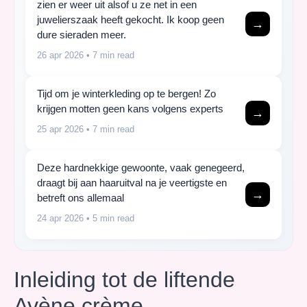
zien er weer uit alsof u ze net in een
juwelierszaak heeft gekocht. Ik koop geen
→
dure sieraden meer.
26 apr 2026
• 7 min read
Tijd om je winterkleding op te bergen! Zo
krijgen motten geen kans volgens experts
→
25 apr 2026
• 7 min read
Deze hardnekkige gewoonte, vaak genegeerd,
draagt bij aan haaruitval na je veertigste en
→
betreft ons allemaal
24 apr 2026
• 5 min read
Inleiding tot de liftende
Avène crème