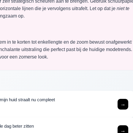
 zelf strategisch scheuren aan te brengen. Gebruik schuurpapi
orizontale lijnen die je vervolgens uitrafelt. Let op dat je
niet te
langzaam op.
hem in te korten tot enkellengte en de zoom bewust onafgewerkt 
nchalante uitstraling die perfect past bij de huidige modetrends.
 voor een zomerse look.
mijn huid straalt nu compleet
→
e dag beter zitten
→