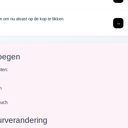
sen om nu alvast op de kop te tikken
→
voegen
ten:
n
ouch
urverandering