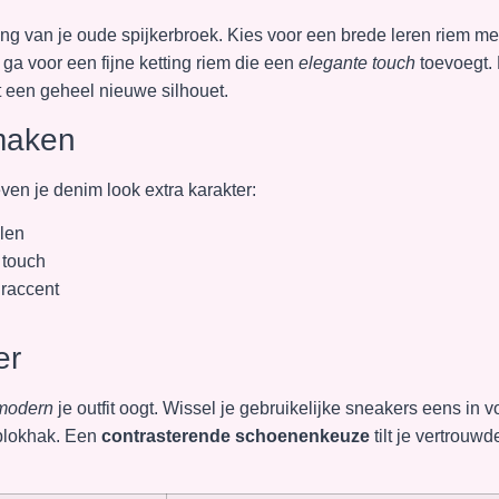
ling van je oude spijkerbroek. Kies voor een brede leren riem me
 ga voor een fijne ketting riem die een
elegante touch
toevoegt.
t een geheel nieuwe silhouet.
 maken
en je denim look extra karakter:
llen
 touch
raccent
er
modern
je outfit oogt. Wissel je gebruikelijke sneakers eens in v
 blokhak. Een
contrasterende schoenenkeuze
tilt je vertrouwd