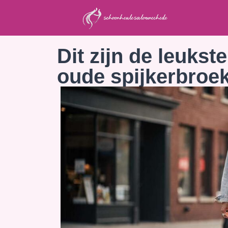
Dit zijn de leukst
oude spijkerbroek