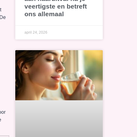
veertigste en betreft
t
ons allemaal
 De
april 24, 2026
oor
e