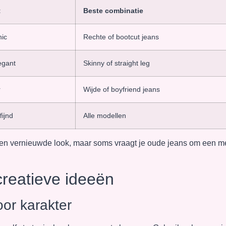
t
Beste combinatie
hic
Rechte of bootcut jeans
legant
Skinny of straight leg
r
Wijde of boyfriend jeans
fijnd
Alle modellen
r een vernieuwde look, maar soms vraagt je oude jeans om een m
creatieve ideeën
or karakter