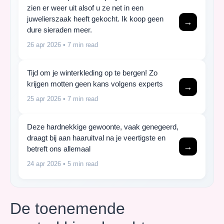
zien er weer uit alsof u ze net in een
juwelierszaak heeft gekocht. Ik koop geen
→
dure sieraden meer.
26 apr 2026
• 7 min read
Tijd om je winterkleding op te bergen! Zo
krijgen motten geen kans volgens experts
→
25 apr 2026
• 7 min read
Deze hardnekkige gewoonte, vaak genegeerd,
draagt bij aan haaruitval na je veertigste en
→
betreft ons allemaal
24 apr 2026
• 5 min read
De toenemende