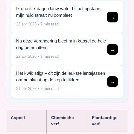
Ik dronk 7 dagen lauw water bij het opstaan,
mijn huid straalt nu compleet
→
23 apr 2026
• 7 min read
Na deze verandering bleef mijn kapsel de hele
dag beter zitten
→
22 apr 2026
• 9 min read
Het kwik stijgt – dit zijn de leukste lentejassen
om nu alvast op de kop te tikken
→
21 apr 2026
• 8 min read
Aspect
Chemische
Plantaardige
verf
verf