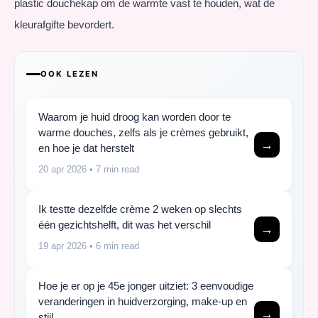
plastic douchekap om de warmte vast te houden, wat de
kleurafgifte bevordert.
OOK LEZEN
Waarom je huid droog kan worden door te
warme douches, zelfs als je crèmes gebruikt,
→
en hoe je dat herstelt
20 apr 2026
• 7 min read
Ik testte dezelfde crème 2 weken op slechts
één gezichtshelft, dit was het verschil
→
19 apr 2026
• 6 min read
Hoe je er op je 45e jonger uitziet: 3 eenvoudige
veranderingen in huidverzorging, make-up en
→
stijl