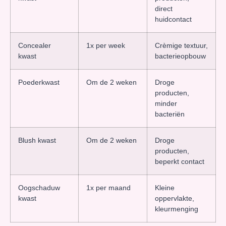
direct
huidcontact
Concealer
1x per week
Crèmige textuur,
kwast
bacterieopbouw
Poederkwast
Om de 2 weken
Droge
producten,
minder
bacteriën
Blush kwast
Om de 2 weken
Droge
producten,
beperkt contact
Oogschaduw
1x per maand
Kleine
kwast
oppervlakte,
kleurmenging