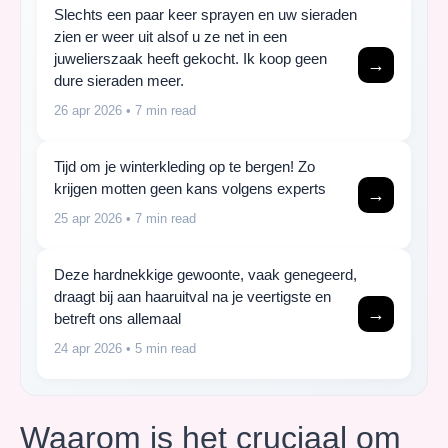
Slechts een paar keer sprayen en uw sieraden
zien er weer uit alsof u ze net in een
juwelierszaak heeft gekocht. Ik koop geen
→
dure sieraden meer.
26 apr 2026
• 7 min read
Tijd om je winterkleding op te bergen! Zo
krijgen motten geen kans volgens experts
→
25 apr 2026
• 7 min read
Deze hardnekkige gewoonte, vaak genegeerd,
draagt bij aan haaruitval na je veertigste en
→
betreft ons allemaal
24 apr 2026
• 5 min read
Waarom is het cruciaal om