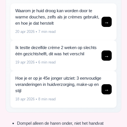
Waarom je huid droog kan worden door te
warme douches, zelfs als je crèmes gebruikt,
→
en hoe je dat herstelt
20 apr 2026
• 7 min read
Ik testte dezelfde crème 2 weken op slechts
één gezichtshelft, dit was het verschil
→
19 apr 2026
• 6 min read
Hoe je er op je 45e jonger uitziet: 3 eenvoudige
veranderingen in huidverzorging, make-up en
→
stijl
18 apr 2026
• 8 min read
Dompel alleen de haren onder, niet het handvat