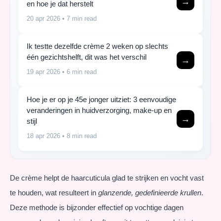
→
en hoe je dat herstelt
20 apr 2026
• 7 min read
Ik testte dezelfde crème 2 weken op slechts
één gezichtshelft, dit was het verschil
→
19 apr 2026
• 6 min read
Hoe je er op je 45e jonger uitziet: 3 eenvoudige
veranderingen in huidverzorging, make-up en
→
stijl
18 apr 2026
• 8 min read
De crème helpt de haarcuticula glad te strijken en vocht vast
te houden, wat resulteert in
glanzende, gedefinieerde krullen
.
Deze methode is bijzonder effectief op vochtige dagen