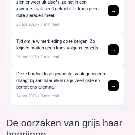
zien er weer uit alsof u ze net in een
juwelierszaak heeft gekocht. Ik koop geen
→
dure sieraden meer.
26 apr 2026
• 7 min read
Tijd om je winterkleding op te bergen! Zo
krijgen motten geen kans volgens experts
→
25 apr 2026
• 7 min read
Deze hardnekkige gewoonte, vaak genegeerd,
draagt bij aan haaruitval na je veertigste en
→
betreft ons allemaal
24 apr 2026
• 5 min read
De oorzaken van grijs haar
begrijpen