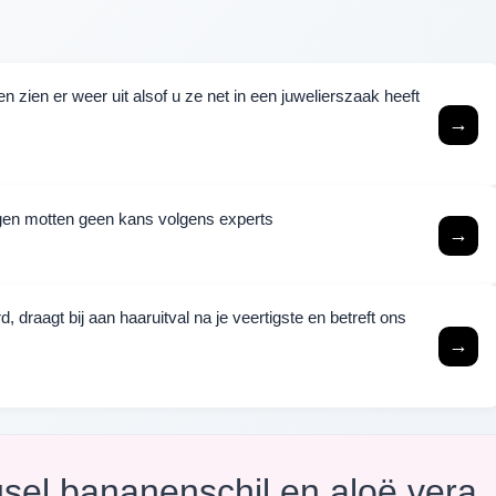
 zien er weer uit alsof u ze net in een juwelierszaak heeft
→
ijgen motten geen kans volgens experts
→
raagt bij aan haaruitval na je veertigste en betreft ons
→
gsel bananenschil en aloë vera