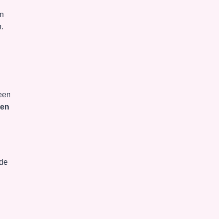
en
n
.
een
ken
 de