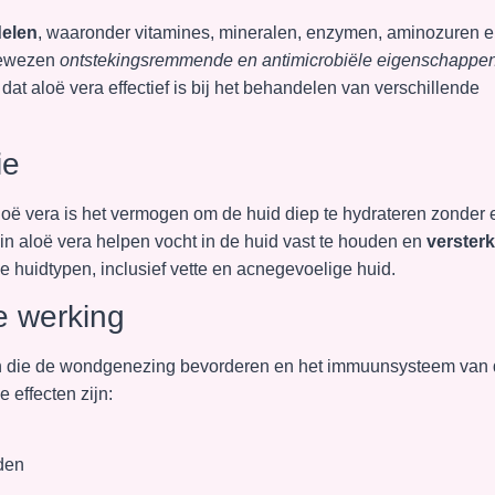
delen
, waaronder vitamines, mineralen, enzymen, aminozuren 
 bewezen
ontstekingsremmende en antimicrobiële eigenschappe
t aloë vera effectief is bij het behandelen van verschillende
ie
oë vera is het vermogen om de huid diep te hydrateren zonder 
n in aloë vera helpen vocht in de huid vast te houden en
verster
lle huidtypen, inclusief vette en acnegevoelige huid.
 werking
n die de wondgenezing bevorderen en het immuunsysteem van
 effecten zijn:
den