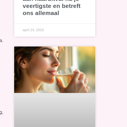
veertigste en betreft
ons allemaal
april 24, 2026
a.
g,