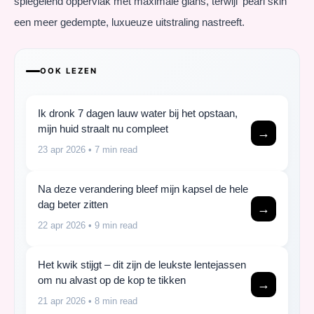
spiegelend oppervlak met maximale glans, terwijl ‘pearl skin’
een meer gedempte, luxueuze uitstraling nastreeft.
OOK LEZEN
Ik dronk 7 dagen lauw water bij het opstaan,
mijn huid straalt nu compleet
→
23 apr 2026
• 7 min read
Na deze verandering bleef mijn kapsel de hele
dag beter zitten
→
22 apr 2026
• 9 min read
Het kwik stijgt – dit zijn de leukste lentejassen
om nu alvast op de kop te tikken
→
21 apr 2026
• 8 min read