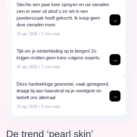
Slechts een paar keer sprayen en uw sieraden
zien er weer uit alsof u ze net in een
juwelierszaak heeft gekocht. Ik koop geen
→
dure sieraden meer.
26 apr 2026
• 7 min read
Tijd om je winterkleding op te bergen! Zo
krijgen motten geen kans volgens experts
→
25 apr 2026
• 7 min read
Deze hardnekkige gewoonte, vaak genegeerd,
draagt bij aan haaruitval na je veertigste en
→
betreft ons allemaal
24 apr 2026
• 5 min read
De trend ‘pearl skin’