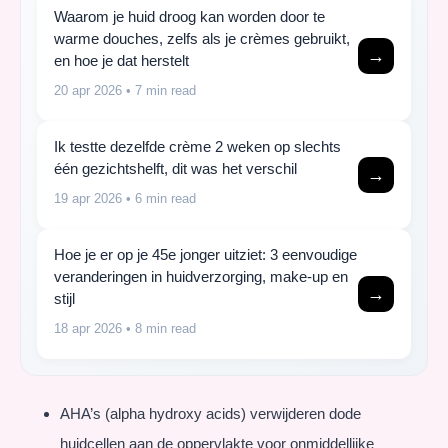
Waarom je huid droog kan worden door te
warme douches, zelfs als je crèmes gebruikt,
→
en hoe je dat herstelt
20 apr 2026
• 7 min read
Ik testte dezelfde crème 2 weken op slechts
één gezichtshelft, dit was het verschil
→
19 apr 2026
• 6 min read
Hoe je er op je 45e jonger uitziet: 3 eenvoudige
veranderingen in huidverzorging, make-up en
→
stijl
18 apr 2026
• 8 min read
AHA’s (alpha hydroxy acids) verwijderen dode
huidcellen aan de oppervlakte voor onmiddellijke