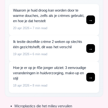
Waarom je huid droog kan worden door te
warme douches, zelfs als je crèmes gebruikt,
→
en hoe je dat herstelt
20 apr 2026
• 7 min read
Ik testte dezelfde crème 2 weken op slechts
één gezichtshelft, dit was het verschil
→
19 apr 2026
• 6 min read
Hoe je er op je 45e jonger uitziet: 3 eenvoudige
veranderingen in huidverzorging, make-up en
→
stijl
18 apr 2026
• 8 min read
Microplastics die het milieu vervuilen