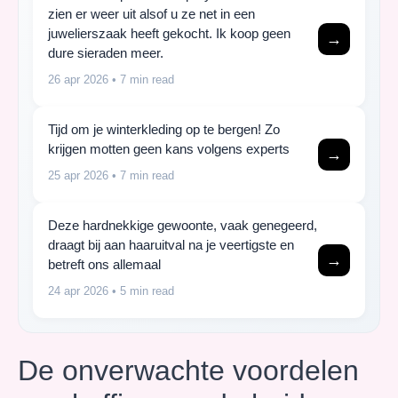
zien er weer uit alsof u ze net in een
juwelierszaak heeft gekocht. Ik koop geen
→
dure sieraden meer.
26 apr 2026
• 7 min read
Tijd om je winterkleding op te bergen! Zo
krijgen motten geen kans volgens experts
→
25 apr 2026
• 7 min read
Deze hardnekkige gewoonte, vaak genegeerd,
draagt bij aan haaruitval na je veertigste en
→
betreft ons allemaal
24 apr 2026
• 5 min read
De onverwachte voordelen