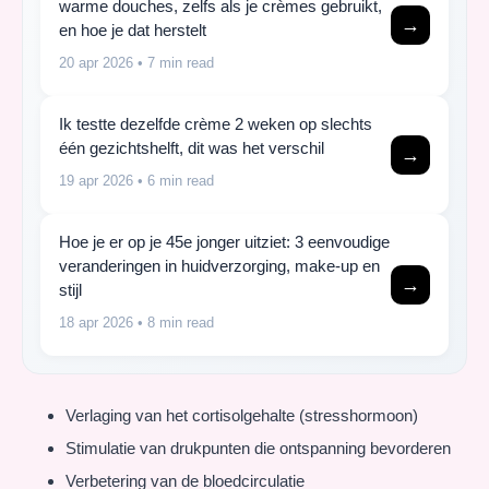
warme douches, zelfs als je crèmes gebruikt,
→
en hoe je dat herstelt
20 apr 2026
• 7 min read
Ik testte dezelfde crème 2 weken op slechts
één gezichtshelft, dit was het verschil
→
19 apr 2026
• 6 min read
Hoe je er op je 45e jonger uitziet: 3 eenvoudige
veranderingen in huidverzorging, make-up en
→
stijl
18 apr 2026
• 8 min read
Verlaging van het cortisolgehalte (stresshormoon)
Stimulatie van drukpunten die ontspanning bevorderen
Verbetering van de bloedcirculatie