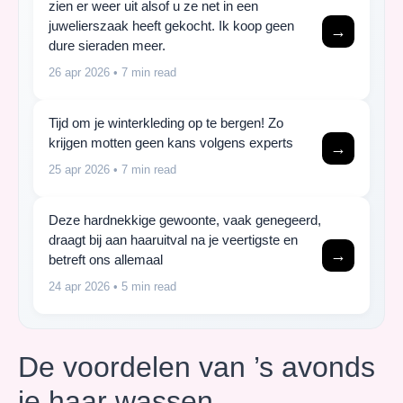
zien er weer uit alsof u ze net in een
juwelierszaak heeft gekocht. Ik koop geen
→
dure sieraden meer.
26 apr 2026
• 7 min read
Tijd om je winterkleding op te bergen! Zo
krijgen motten geen kans volgens experts
→
25 apr 2026
• 7 min read
Deze hardnekkige gewoonte, vaak genegeerd,
draagt bij aan haaruitval na je veertigste en
→
betreft ons allemaal
24 apr 2026
• 5 min read
De voordelen van ’s avonds
je haar wassen